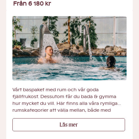
Från 6 180 kr
Previous
Next
Vårt baspaket med rum och vår goda
fjällfrukost. Dessutom får du bada & gymma
hur mycket du vill. Här finns alla våra rymliga
rumskategorier att välja mellan, både med
utsikt mot byn som mot sjön.
Läs mer
Detta ingår
- Aktivitetsbad
- SATS-gym