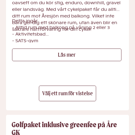
oavsett om du kör stig, enduro, downhill, gravel
eller landsväg. Med vårt cykelpaket får du alltid
ditt rum mot Åresjön med balkong. Vilket inte
Detta ingår
bara ger dig ett skönare rum, utan även blir en
- Alltid rum med balkong på våning 2 eller 3
säkrare nattförvaring för din cykel.
- Aktivitetsbad
- SATS-gym
- Fria aktiviteter & träningsklasser
Läs mer
- Rabatterade kidsLAB aktiviteter
- Fjällfrukost
Välj ett rum för vistelse
Golfpaket inklusive greenfee på Åre
GK