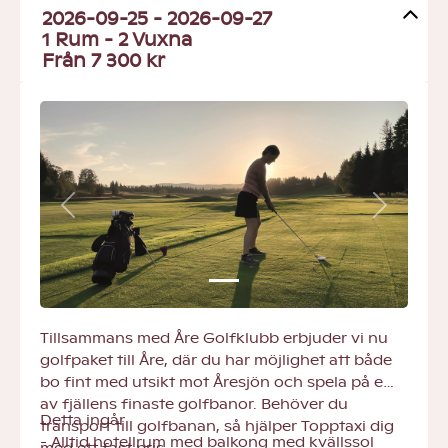
2026-09-25 - 2026-09-27
1 Rum -
2
Vuxna
Från 7 300 kr
Previous
Next
Tillsammans med Åre Golfklubb erbjuder vi nu
golfpaket till Åre, där du har möjlighet att både
bo fint med utsikt mot Åresjön och spela på en
av fjällens finaste golfbanor. Behöver du
Detta ingår
transport till golfbanan, så hjälper Topptaxi dig
- Alltid hotellrum med balkong med kvällssol