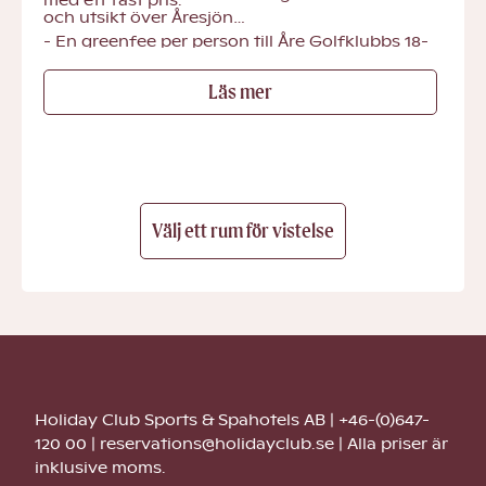
med ett fast pris.
och utsikt över Åresjön
- En greenfee per person till Åre Golfklubbs 18-
hålsbana
Läs mer
- Köp till extra greenfee till rabatterat pris
- Aktivitetsbad
- SATS-gym inklusive träningsklasser
- Fjällfrukost
Välj ett rum för vistelse
Holiday Club Sports & Spahotels AB | +46-(0)647-
120 00 | reservations@holidayclub.se | Alla priser är
inklusive moms.