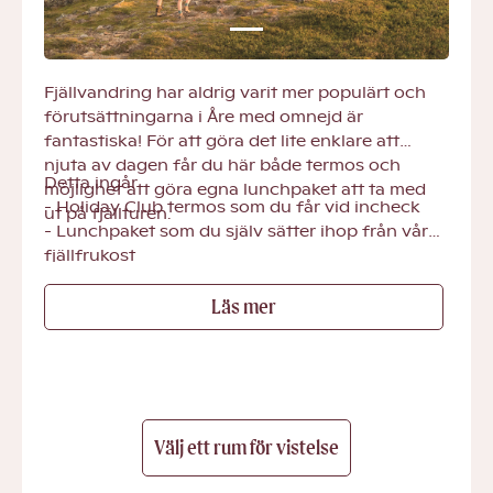
Fjällvandring har aldrig varit mer populärt och
förutsättningarna i Åre med omnejd är
fantastiska! För att göra det lite enklare att
njuta av dagen får du här både termos och
Detta ingår
möjlighet att göra egna lunchpaket att ta med
- Holiday Club termos som du får vid incheck
ut på fjällturen.
- Lunchpaket som du själv sätter ihop från vår
fjällfrukost
- Aktivitetsbad
Läs mer
- SATS-gym
- Fria aktiviteter & träningsklasser
- Rabatterat pris på kidsLAB
- Fjällfrukost
Välj ett rum för vistelse